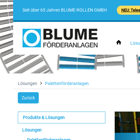
Seit über 65 Jahren BLUME-ROLLEN GMBH
NEU: Tele
Lösu
Lösungen
Palettenförderanlagen
Zurück
Produkte & Lösungen
Lösungen
Palettenförderanlagen