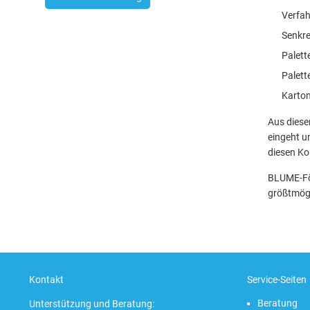
Verfa
Senkre
Palet
Palett
Karton
Aus diese
eingeht u
diesen Ko
BLUME-För
größtmögl
Kontakt
Service-Seiten
Beratung
Unterstützung und Beratung: