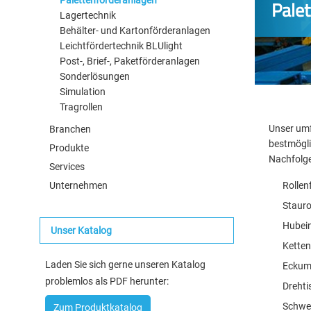
Pale
Lagertechnik
Behälter- und Kartonförderanlagen
Leichtfördertechnik BLUlight
Post-, Brief-, Paketförderanlagen
Sonderlösungen
Simulation
Tragrollen
Unser umf
Branchen
bestmögli
Produkte
Nachfolg
Services
Unternehmen
Rollen
Stauro
Hubein
Unser Katalog
Ketten
Laden Sie sich gerne unseren Katalog
Eckum
problemlos als PDF herunter:
Drehti
Schwe
Zum Produktkatalog