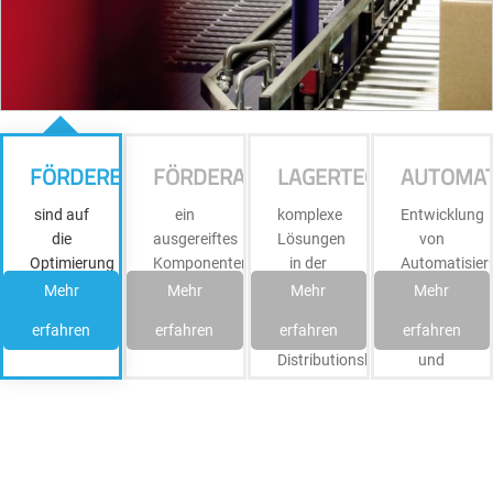
FÖRDERELEMENTE
FÖRDERANLAGEN
LAGERTECHNIK
AUTOMAT
sind auf
ein
komplexe
Entwicklung
die
ausgereiftes
Lösungen
von
Optimierung
Komponentenprogramm.
in der
Automatisier
des
Produktions-,
Elektrosteue
Mehr
Mehr
Mehr
Mehr
Materialflusses
Lager-
sowie
erfahren
erfahren
erfahren
erfahren
standardisiert.
und
Service
Distributionslogistik.
und
Hotline.