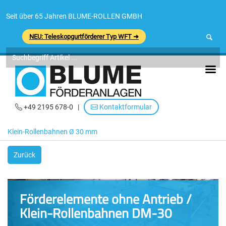
Seit über 65 Jahren BLUME-ROLLEN GMBH
NEU: Teleskopgurtförderer Typ WFT ➜
+49 2195 678-0
|
Kontaktformular
Klein-Rollenbahnen Ø 30 mm
Zurück
Förderelemente ohne Antrieb /
Klein-Rollenbahnen DM-30