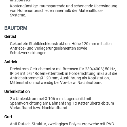
anzupassen.
Kostengünstige, raumsparende und schonende Überwindung
von Höhenunterschieden innerhalb der Materialfluss-
Systeme.
BAUFORM
Gerüst
Gekantete Stahlblechkonstruktion, Höhe 120 mm mit allen
Antriebs- und Verlagerungselementen sowie
Schutzverkleidungen
Antrieb
Drehstrom-Getriebemotor mit Bremsen für 230/400 V, 50 Hz,
IP 54 mit 5/8" Rollenkettentrieb in Förderrichtung links auf die
Antriebstrommel Ø 120 mm, Ausführung als Kopfstation,
Mittenstation notwendig bei Vor- bzw. Nachlaufband
Umlenkstation
2 x Umlenktrommel Ø 106 mm, Lagerschild mit
Spannvorrichtung am Bahnanfang 1 x Kettenübertrieb zum
Vorlaufband bzw. Nachlaufband
Gurt
Anti-Rutsch-Struktur, zweilagiges Polyestergewebe mit PVC-