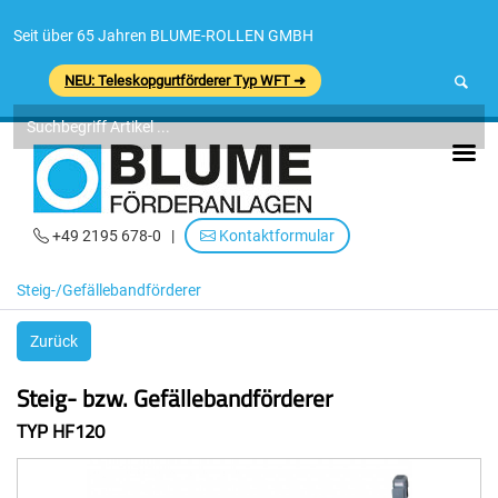
Seit über 65 Jahren BLUME-ROLLEN GMBH
NEU: Teleskopgurtförderer Typ WFT ➜
+49 2195 678-0
|
Kontaktformular
Steig-/Gefällebandförderer
Zurück
Steig- bzw. Gefällebandförderer
TYP HF120