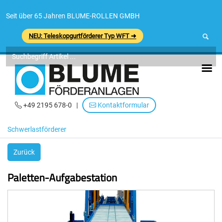
Seit über 65 Jahren BLUME-ROLLEN GMBH
NEU: Teleskopgurtförderer Typ WFT ➜
+49 2195 678-0
|
Kontaktformular
Schwerlastförderer
Zurück
Paletten-Aufgabestation