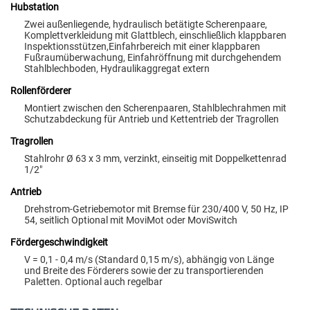
Hubstation
Zwei außenliegende, hydraulisch betätigte Scherenpaare,
Komplettverkleidung mit Glattblech, einschließlich klappbaren
Inspektionsstützen,Einfahrbereich mit einer klappbaren
Fußraumüberwachung, Einfahröffnung mit durchgehendem
Stahlblechboden, Hydraulikaggregat extern
Rollenförderer
Montiert zwischen den Scherenpaaren, Stahlblechrahmen mit
Schutzabdeckung für Antrieb und Kettentrieb der Tragrollen
Tragrollen
Stahlrohr Ø 63 x 3 mm, verzinkt, einseitig mit Doppelkettenrad
1/2"
Antrieb
Drehstrom-Getriebemotor mit Bremse für 230/400 V, 50 Hz, IP
54, seitlich Optional mit MoviMot oder MoviSwitch
Fördergeschwindigkeit
V = 0,1 - 0,4 m/s (Standard 0,15 m/s), abhängig von Länge
und Breite des Förderers sowie der zu transportierenden
Paletten. Optional auch regelbar