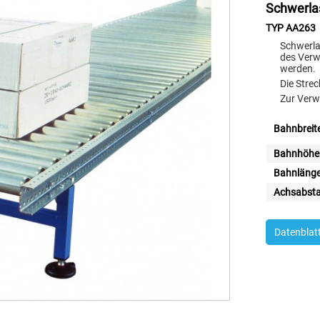
Schwerla
TYP AA263
Schwerla
des Verw
werden.
Die Strec
Zur Verw
Bahnbreite
Bahnhöhe
Bahnlänge
Achsabsta
Datenblat