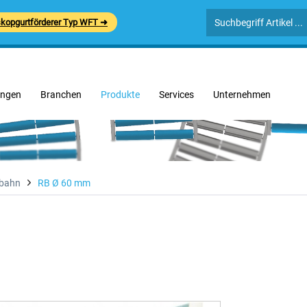
skopgurtförderer Typ WFT ➜
ngen
Branchen
Produkte
Services
Unternehmen
nbahn
RB Ø 60 mm