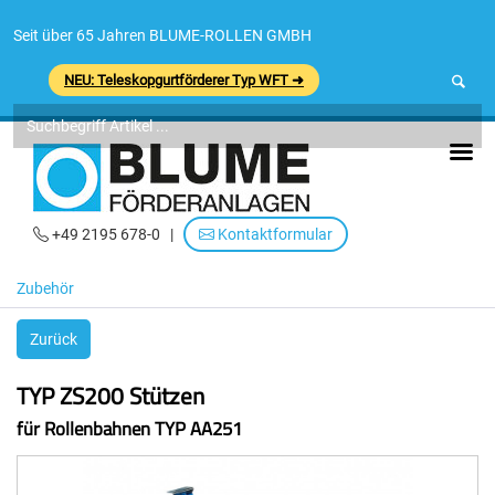
Seit über 65 Jahren BLUME-ROLLEN GMBH
NEU: Teleskopgurtförderer Typ WFT ➜
+49 2195 678-0
|
Kontaktformular
Zubehör
Zurück
TYP ZS200 Stützen
für Rollenbahnen TYP AA251