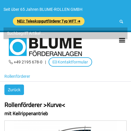
Seit über 65 Jahren BLUME-ROLLEN GMBH
NEU: Teleskopgurtförderer Typ WFT ➜
+49 2195 678-0
|
Kontaktformular
Rollenförderer
Zurück
Rollenförderer >Kurve<
mit Keilrippenantrieb