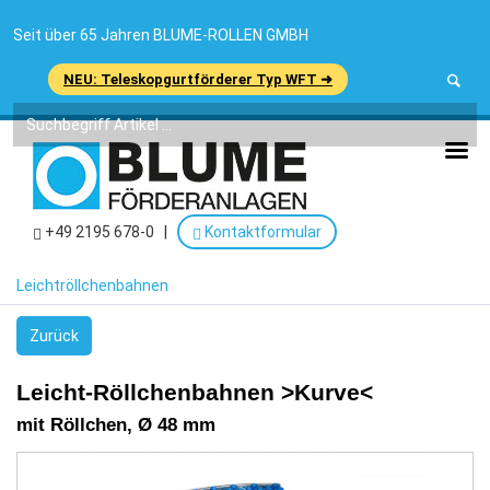
Seit über 65 Jahren BLUME-ROLLEN GMBH
NEU: Teleskopgurtförderer Typ WFT ➜
+49 2195 678-0
|
Kontaktformular
Leichtröllchenbahnen
Zurück
Leicht-Röllchenbahnen >Kurve<
mit Röllchen, Ø 48 mm